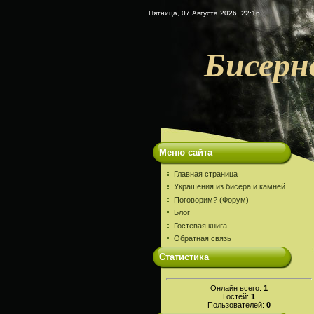
Пятница, 07 Августа 2026, 22:16
Бисерн
Меню сайта
Главная страница
Украшения из бисера и камней
Поговорим? (Форум)
Блог
Гостевая книга
Обратная связь
Статистика
Онлайн всего:
1
Гостей:
1
Пользователей:
0