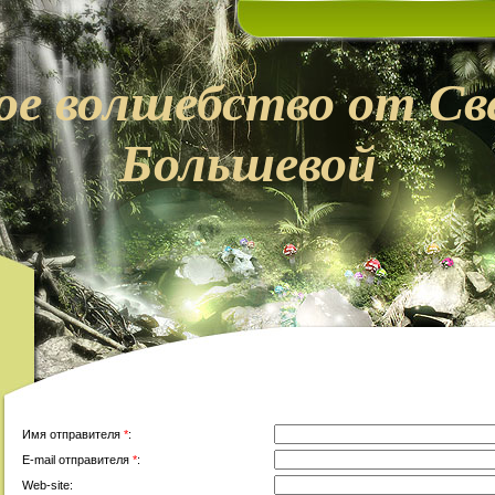
ое
волшебство от
Св
Большевой
Имя отправителя
*
:
E-mail отправителя
*
:
Web-site: