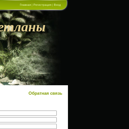
Главная
|
Регистрация
|
Вход
етланы
Обратная связь